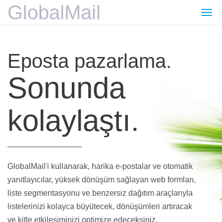
GlobalMail
Gezi
değiş
Eposta pazarlama.
Sonunda
kolaylaştı.
GlobalMail'i kullanarak, harika e-postalar ve otomatik
yanıtlayıcılar, yüksek dönüşüm sağlayan web formları,
liste segmentasyonu ve benzersiz dağıtım araçlarıyla
listelerinizi kolayca büyütecek, dönüşümleri artıracak
ve kitle etkileşiminizi optimize edeceksiniz.