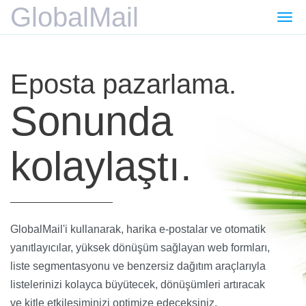
GlobalMail
Gezi
değiş
Eposta pazarlama.
Sonunda
kolaylaştı.
GlobalMail'i kullanarak, harika e-postalar ve otomatik
yanıtlayıcılar, yüksek dönüşüm sağlayan web formları,
liste segmentasyonu ve benzersiz dağıtım araçlarıyla
listelerinizi kolayca büyütecek, dönüşümleri artıracak
ve kitle etkileşiminizi optimize edeceksiniz.