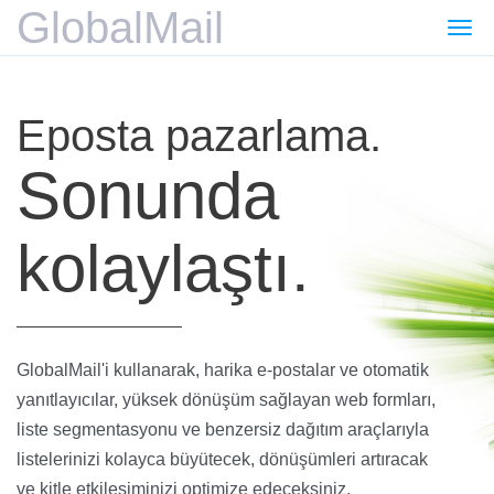
GlobalMail
Gezi
değiş
Eposta pazarlama.
Sonunda
kolaylaştı.
GlobalMail'i kullanarak, harika e-postalar ve otomatik
yanıtlayıcılar, yüksek dönüşüm sağlayan web formları,
liste segmentasyonu ve benzersiz dağıtım araçlarıyla
listelerinizi kolayca büyütecek, dönüşümleri artıracak
ve kitle etkileşiminizi optimize edeceksiniz.